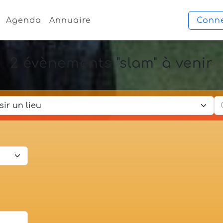
Agenda
Annuaire
Conn
2 évènements "slam" à venir