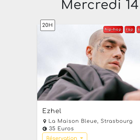
Mercredi 14
20H
hip-hop
rap
Ezhel
La Maison Bleue,
Strasbourg
35 Euros
Réservation