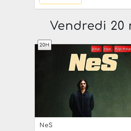
Vendredi 20
20H
pop
rap
hip-hop
NeS