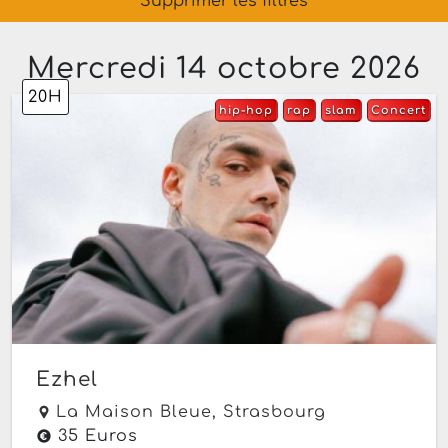
Supprimer les filtres
Mercredi 14 octobre 2026
20H
hip-hop
rap
slam
Concert
Ezhel
La Maison Bleue,
Strasbourg
35 Euros