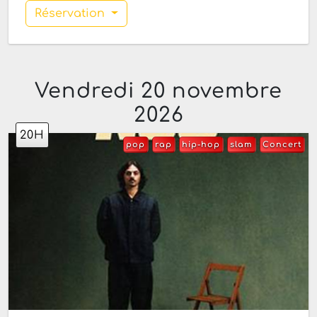
Réservation
Vendredi 20 novembre
2026
20H
pop
rap
hip-hop
slam
Concert