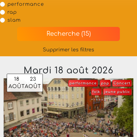
performance
rap
slam
Recherche (15)
Supprimer les filtres
Mardi 18 août 2026
18
23
performance
pop
Concert
AOÛT
AOÛT
folk
jeune public