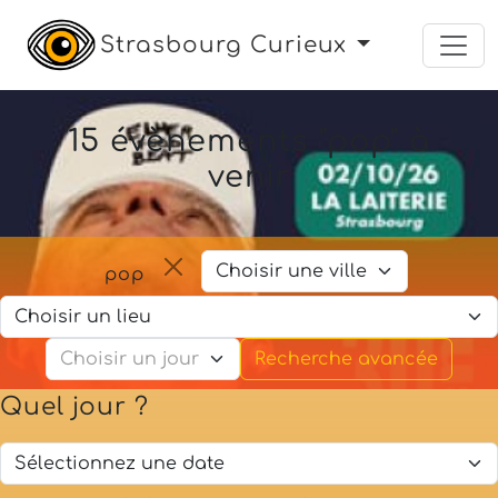
Strasbourg Curieux
15 évènements "pop" à
venir
pop
Recherche avancée
Quel jour ?