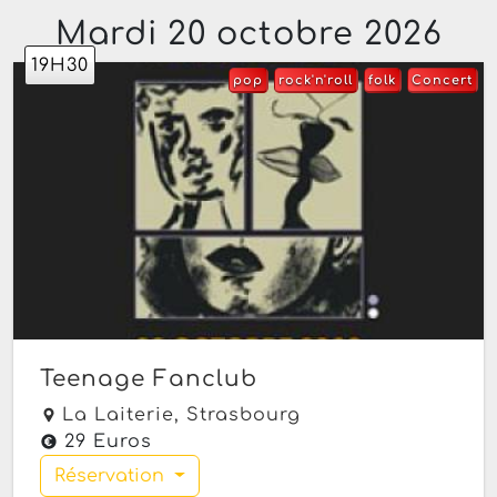
Mardi 20 octobre 2026
19H30
pop
rock'n'roll
folk
Concert
Teenage Fanclub
La Laiterie,
Strasbourg
29 Euros
Réservation