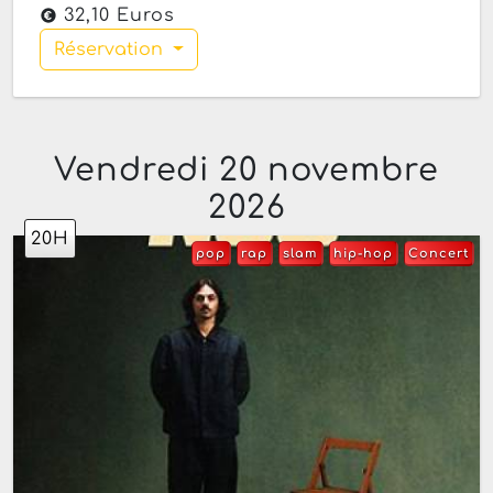
32,10 Euros
Réservation
Vendredi 20 novembre
2026
20H
pop
rap
slam
hip-hop
Concert