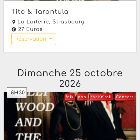
Tito & Tarantula
La Laiterie,
Strasbourg
27 Euros
Réservation
Dimanche 25 octobre
2026
18H30
folk
pop
rock'n'roll
Concert