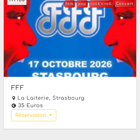
folk
pop
rock'n'roll
Concert
FFF
La Laiterie,
Strasbourg
35 Euros
Réservation