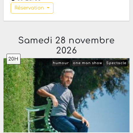
Réservation
Samedi 28 novembre
2026
20H
humour
one man show
Spectacle