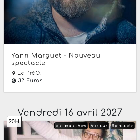
Yann Marguet - Nouveau
spectacle
Le PréO,
32 Euros
Vendredi 16 avril 2027
20H
one man show
humour
Spectacle