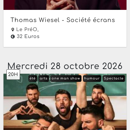
Thomas Wiesel - Société écrans
Le PréO,
32 Euros
Mercredi 28 octobre 2026
20H
été
arts
one man show
humour
Spectacle