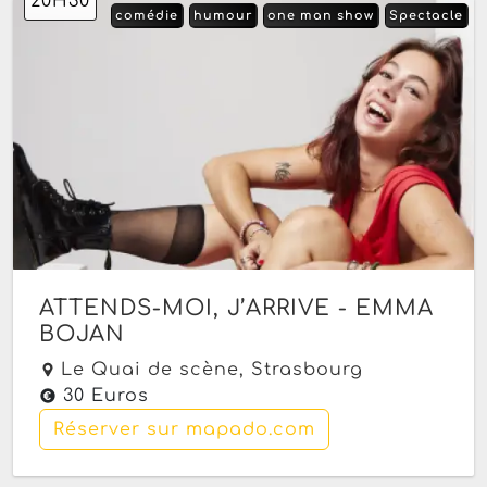
20H30
comédie
humour
one man show
Spectacle
ATTENDS-MOI, J’ARRIVE - EMMA
BOJAN
Le Quai de scène,
Strasbourg
30 Euros
Réserver sur mapado.com