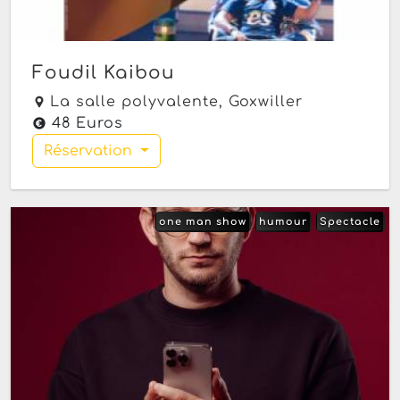
Foudil Kaibou
La salle polyvalente,
Goxwiller
48 Euros
Réservation
one man show
humour
Spectacle