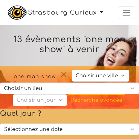
Strasbourg Curieux
13 évènements "one man
show" à venir
one-man-show
Recherche avancée
Quel jour ?