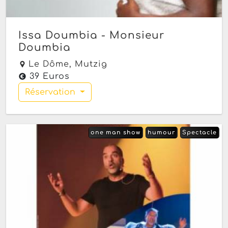
Issa Doumbia - Monsieur
Doumbia
Le Dôme,
Mutzig
39 Euros
Réservation
one man show
humour
Spectacle