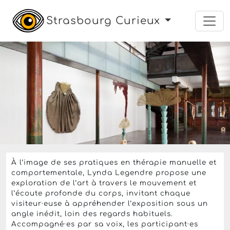
Strasbourg Curieux
exposition
art contemporain
Le dimanche 7 septembre 2025 à partir de 15h
Visite guidée dans un état
de conscience modifiée
Le CEAAC, Centre Européen d'Actions
Artistiques Contemporaines
,
Strasbourg
Entrée libre
À l’image de ses pratiques en thérapie manuelle et
comportementale, Lynda Legendre propose une
exploration de l’art à travers le mouvement et
l’écoute profonde du corps, invitant chaque
visiteur·euse à appréhender l’exposition sous un
angle inédit, loin des regards habituels.
Accompagné·es par sa voix, les participant·es