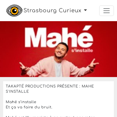
Strasbourg Curieux
spectacle
humour
Le jeudi 15 octobre 2026 à partir de 20h
Mahé S'installe
Le Point d'Eau
,
Ostwald
27 Euros
Réserver une place :
- Sur
ticketmaster.fr
- Sur
fnac.com
pour 27 €
TAKAPTÉ PRODUCTIONS PRÉSENTE : MAHE
S'INSTALLE
Mahé s’installe
Et ça va faire du bruit.