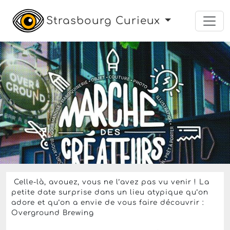
Strasbourg Curieux
exposition
art contemporain
art de rue
dessin
peinture
Le dimanche 31 mai 2026 de 10h à 19h
12. artistes à découvrir -
Marché des Créateurs par
Touch-Artts
Overground Brewing,
Strasbourg
Entrée libre
Celle-là, avouez, vous ne l’avez pas vu venir ! La
petite date surprise dans un lieu atypique qu’on
adore et qu’on a envie de vous faire découvrir :
Overground Brewing