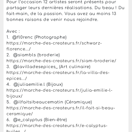
Pour l’occasion 12 artistes seront présents pour
partager leurs dernières réalisations. Du beau ! Du
fait-main, de la passion. Vous avez au moins 13
bonnes raisons de venir nous rejoindre.
Avec :
1. @fl0renc (Photographe)
https://marche-des-createurs.fr/schwarz-
florence.../
2. @siambls (broderie)
https://marche-des-createurs.fr/siam-broderie/
3. @lavilladesepices_ (Art culinaire)
https://marche-des-createurs.fr/la-villa-des-
epices.../
4. @juliaemilie.l (Bijoux)
https://marche-des-createurs.fr/julia-emilie-l-
bijoux
/
5. @ilfaitsibeaucematin (Céramique)
https://marche-des-createurs.fr/il-fait-si-beau-
ceramique/
6. @e_calyptus (Bien-être)
https://marche-des-createurs.fr/e-calyptus-
huiles.../